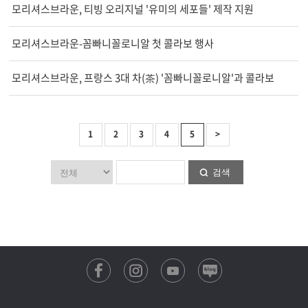
모리셔스브라운, 티빙 오리지널 '유미의 세포들' 제작 지원
모리셔스브라운-꼼빠니꼴로니알 첫 콜라보 행사
모리셔스브라운, 프랑스 3대 차(茶) '꼼빠니꼴로니알'과 콜라보
1
2
3
4
5
>
검색