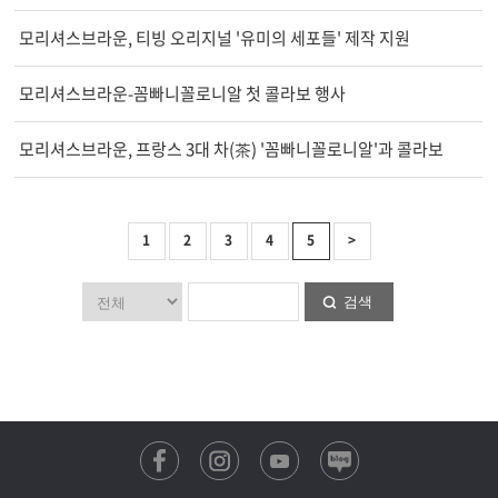
모리셔스브라운, 티빙 오리지널 '유미의 세포들' 제작 지원
모리셔스브라운-꼼빠니꼴로니알 첫 콜라보 행사
모리셔스브라운, 프랑스 3대 차(茶) '꼼빠니꼴로니알'과 콜라보
1
2
3
4
5
>
검색