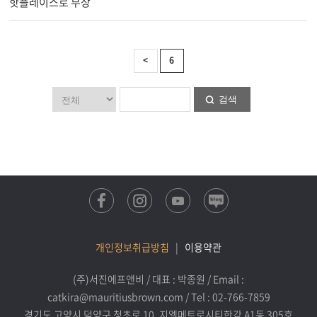
핫플레이스로 부상
<
6
검색
개인정보취급방침
|
이용약관
(주)서진에프앤비 / 대표 : 박종원 / Email :
catkira@mauritiusbrown.com / Tel : 02-766-7859
경기도 고양시 덕양구 청초로 10, 지엘메트로시티한강 A1동 305호